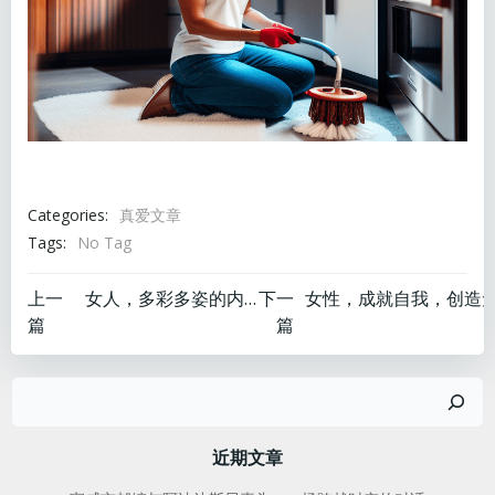
Categories:
真爱文章
Tags:
No Tag
文
文
上一
女人，多彩多姿的内心世界
下一
篇
篇
章
章
搜
导
导
索
航
航
近期文章