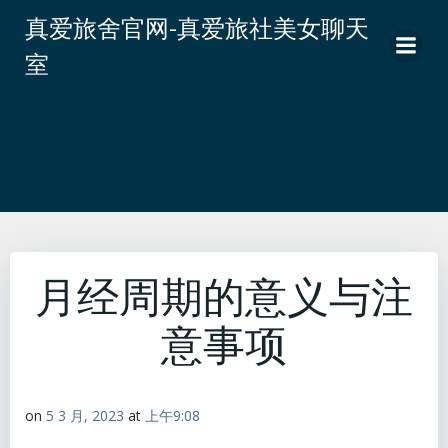
跳
真爱旅舍官网-真爱旅社美女聊天
转
室
到
内
容
月经周期的意义与注
意事项
on
5 3 月, 2023
at
上午9:08