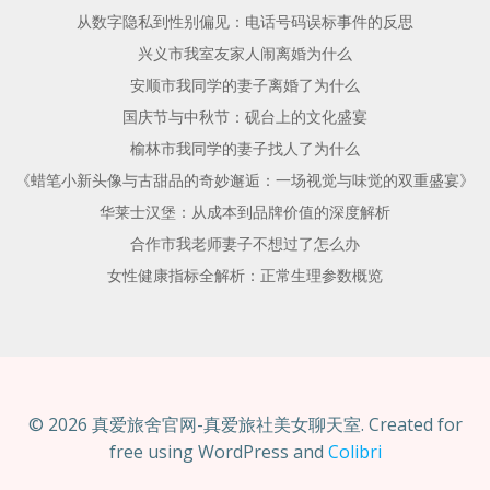
从数字隐私到性别偏见：电话号码误标事件的反思
兴义市我室友家人闹离婚为什么
安顺市我同学的妻子离婚了为什么
国庆节与中秋节：砚台上的文化盛宴
榆林市我同学的妻子找人了为什么
《蜡笔小新头像与古甜品的奇妙邂逅：一场视觉与味觉的双重盛宴》
华莱士汉堡：从成本到品牌价值的深度解析
合作市我老师妻子不想过了怎么办
女性健康指标全解析：正常生理参数概览
© 2026 真爱旅舍官网-真爱旅社美女聊天室. Created for
free using WordPress and
Colibri