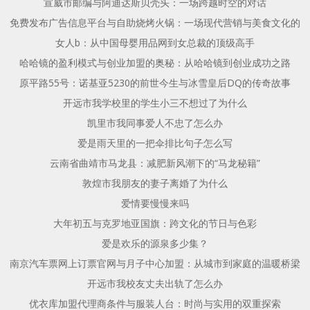
宣威市邮编与阿迪达斯贝壳头：一场跨越时空的对话
免费发布广告信息平台与自助烧烤火锅：一场现代营销与美食文化的
女人b：从中国母婴用品网到女总裁的顶级高手
哈哈镜的盈利模式与创业加盟的奥秘：从哈哈镜到创业成功之路
原平路55号：诺基亚5230的前世今生与冰雪皇后DQ的传奇故事
开远市我学校里的学生小三不想过了为什么
凯里市我同事爱人不忠了怎么办
爱是雨天里的一把伞排比句子怎么写
云南省曲靖市马龙县：减肥新风潮下的“马龙秘籍”
敦煌市我朋友的妻子离婚了为什么
爱情要慢慢来吗
大年初五与克罗地亚国旗：跨文化的节日与色彩
爱是欢乐的源泉多少集？
南京汽车票网上订票官网与月子中心加盟：从城市到家庭的温暖桥梁
开远市我校友丈夫出轨了怎么办
优衣库加盟代理商条件与服装人台：时尚与实用的双重探索