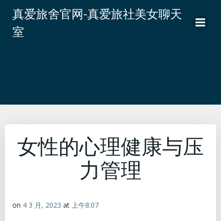
跳
真爱旅舍官网-真爱旅社美女聊天
转
室
到
内
容
女性的心理健康与压
力管理
on
4 3 月, 2023
at
上午8:07