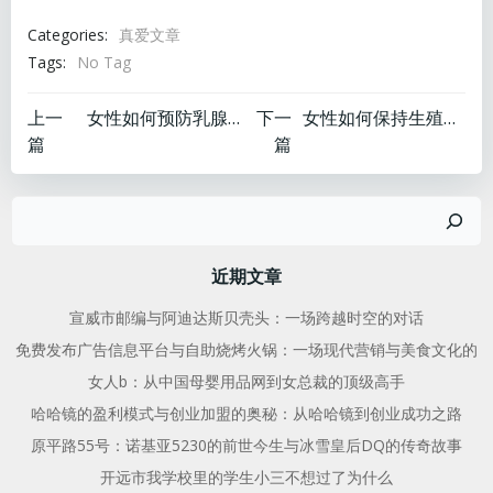
Categories:
真爱文章
Tags:
No Tag
文
文
上一
女性如何预防乳腺增生
下一
女性如何保持生殖器健康
篇
篇
章
章
搜
导
导
索
航
航
近期文章
宣威市邮编与阿迪达斯贝壳头：一场跨越时空的对话
免费发布广告信息平台与自助烧烤火锅：一场现代营销与美食文化的
女人b：从中国母婴用品网到女总裁的顶级高手
哈哈镜的盈利模式与创业加盟的奥秘：从哈哈镜到创业成功之路
原平路55号：诺基亚5230的前世今生与冰雪皇后DQ的传奇故事
开远市我学校里的学生小三不想过了为什么