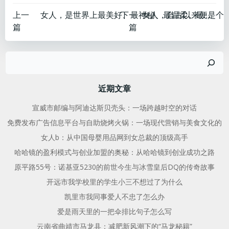
文
文
上一
下一
女人，是世界上最美好、最神秘、最温柔、最坚强的一群人。
篇
篇
章
章
搜
导
导
索
航
航
近期文章
宣威市邮编与阿迪达斯贝壳头：一场跨越时空的对话
免费发布广告信息平台与自助烧烤火锅：一场现代营销与美食文化的
女人b：从中国母婴用品网到女总裁的顶级高手
哈哈镜的盈利模式与创业加盟的奥秘：从哈哈镜到创业成功之路
原平路55号：诺基亚5230的前世今生与冰雪皇后DQ的传奇故事
开远市我学校里的学生小三不想过了为什么
凯里市我同事爱人不忠了怎么办
爱是雨天里的一把伞排比句子怎么写
云南省曲靖市马龙县：减肥新风潮下的“马龙秘籍”