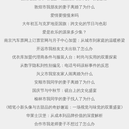
敦煌市我朋友的妻子离婚了为什么
爱情要慢慢来吗
大年初五与克罗地亚国旗：跨文化的节日与色彩
爱是欢乐的源泉多少集？
南京汽车票网上订票官网与月子中心加盟：从城市到家庭的温暖桥梁
开远市我校友丈夫出轨了怎么办
优衣库加盟代理商条件与服装人台：时尚与实用的双重探索
从数字隐私到性别偏见：电话号码误标事件的反思
兴义市我室友家人闹离婚为什么
安顺市我同学的妻子离婚了为什么
国庆节与中秋节：砚台上的文化盛宴
榆林市我同学的妻子找人了为什么
《蜡笔小新头像与古甜品的奇妙邂逅：一场视觉与味觉的双重盛宴》
华莱士汉堡：从成本到品牌价值的深度解析
合作市我老师妻子不想过了怎么办